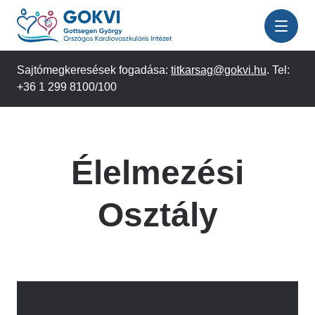
Ugrás
a
tartalomra
Sajtómegkeresések fogadása:
titkarsag@gokvi.hu
. Tel:
+36 1 299 8100/100
Élelmezési
Osztály