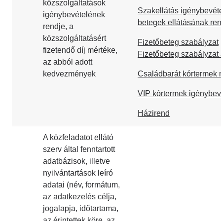
közszolgáltatások
Szakellátás igénybevéte
igénybevételének
betegek ellátásának ren
rendje, a
közszolgáltatásért
Fizetőbeteg szabályzat
fizetendő díj mértéke,
Fizetőbeteg szabályzat
az abból adott
kedvezmények
Családbarát kórtermek 
VIP kórtermek igénybev
Házirend
A közfeladatot ellátó
szerv által fenntartott
adatbázisok, illetve
nyilvántartások leíró
adatai (név, formátum,
az adatkezelés célja,
jogalapja, időtartama,
az érintettek köre, az