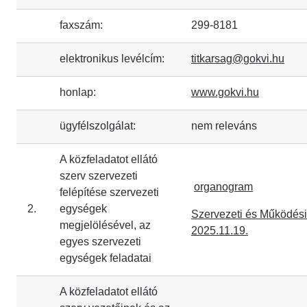
faxszám:
299-8181
elektronikus levélcím:
titkarsag@gokvi.hu
honlap:
www.gokvi.hu
ügyfélszolgálat:
nem releváns
A közfeladatot ellátó
szerv szervezeti
organogram
felépítése szervezeti
2.
egységek
Szervezeti és Működési
megjelölésével, az
2025.11.19.
egyes szervezeti
egységek feladatai
A közfeladatot ellátó