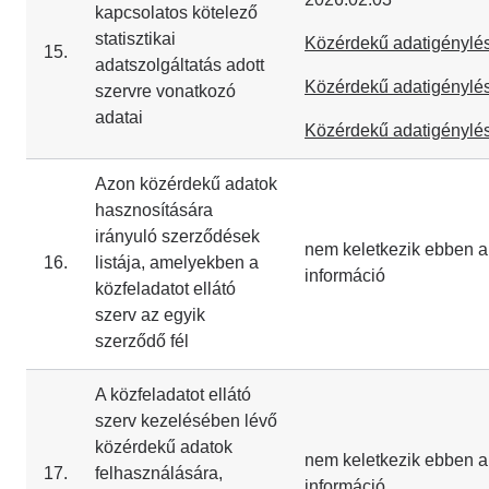
kapcsolatos kötelező
statisztikai
Közérdekű adatigénylés
15.
adatszolgáltatás adott
Közérdekű adatigénylés
szervre vonatkozó
adatai
Közérdekű adatigénylés
Azon közérdekű adatok
hasznosítására
irányuló szerződések
nem keletkezik ebben a
16.
listája, amelyekben a
információ
közfeladatot ellátó
szerv az egyik
szerződő fél
A közfeladatot ellátó
szerv kezelésében lévő
közérdekű adatok
nem keletkezik ebben a
17.
felhasználására,
információ