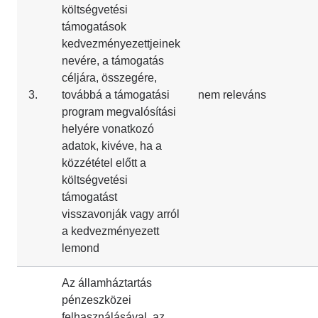
költségvetési
támogatások
kedvezményezettjeinek
nevére, a támogatás
céljára, összegére,
3.
továbbá a támogatási
nem releváns
program megvalósítási
helyére vonatkozó
adatok, kivéve, ha a
közzététel előtt a
költségvetési
támogatást
visszavonják vagy arról
a kedvezményezett
lemond
Az államháztartás
pénzeszközei
felhasználásával, az