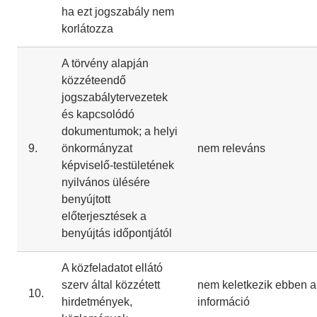
ha ezt jogszabály nem
korlátozza
A törvény alapján
közzéteendő
jogszabálytervezetek
és kapcsolódó
dokumentumok; a helyi
9.
önkormányzat
nem releváns
képviselő-testületének
nyilvános ülésére
benyújtott
előterjesztések a
benyújtás időpontjától
A közfeladatot ellátó
szerv által közzétett
nem keletkezik ebben a
10.
hirdetmények,
információ