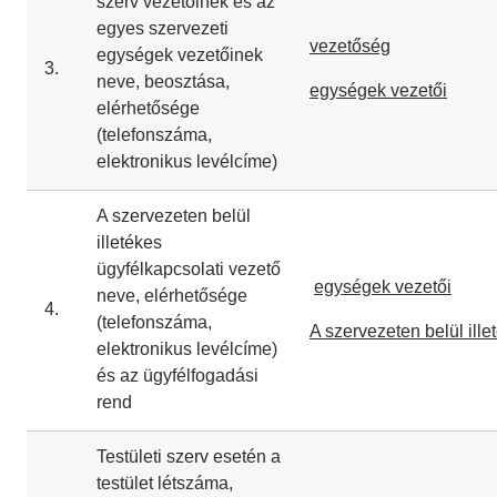
szerv vezetőinek és az
egyes szervezeti
vezetőség
egységek vezetőinek
3.
neve, beosztása,
egységek vezetői
elérhetősége
(telefonszáma,
elektronikus levélcíme)
A szervezeten belül
illetékes
ügyfélkapcsolati vezető
egységek vezetői
neve, elérhetősége
4.
(telefonszáma,
A szervezeten belül ille
elektronikus levélcíme)
és az ügyfélfogadási
rend
Testületi szerv esetén a
testület létszáma,