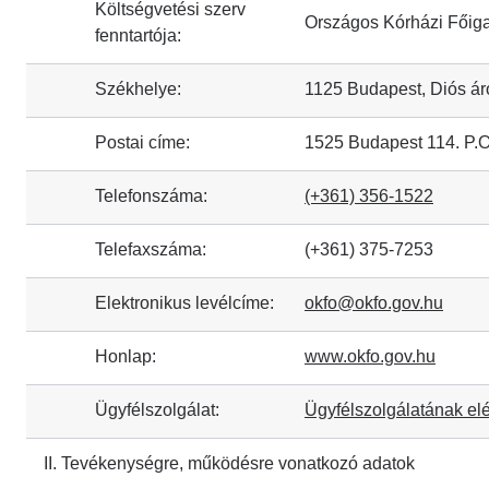
Költségvetési szerv
Országos Kórházi Főig
fenntartója:
Székhelye:
1125 Budapest, Diós ár
Postai címe:
1525 Budapest 114. P.O
Telefonszáma:
(+361) 356-1522
Telefaxszáma:
(+361) 375-7253
Elektronikus levélcíme:
okfo@okfo.gov.hu
Honlap:
www.okfo.gov.hu
Ügyfélszolgálat:
Ügyfélszolgálatának el
II. Tevékenységre, működésre vonatkozó adatok