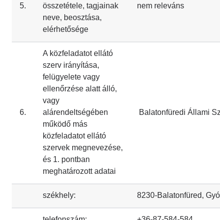
5.
összetétele, tagjainak
nem releváns
neve, beosztása,
elérhetősége
A közfeladatot ellátó
szerv irányítása,
felügyelete vagy
ellenőrzése alatt álló,
vagy
6.
alárendeltségében
Balatonfüredi Állami S
működő más
közfeladatot ellátó
szervek megnevezése,
és 1. pontban
meghatározott adatai
székhely:
8230-Balatonfüred, Gyóg
telefonszám:
+36-87-584-584