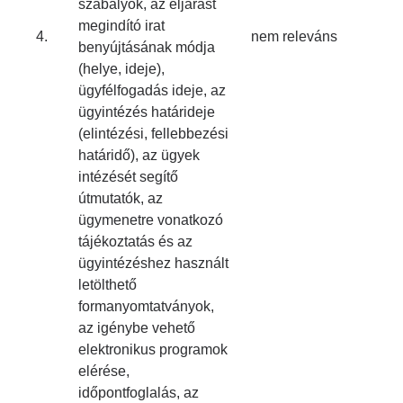
szabályok, az eljárást
megindító irat
4.
nem releváns
benyújtásának módja
(helye, ideje),
ügyfélfogadás ideje, az
ügyintézés határideje
(elintézési, fellebbezési
határidő), az ügyek
intézését segítő
útmutatók, az
ügymenetre vonatkozó
tájékoztatás és az
ügyintézéshez használt
letölthető
formanyomtatványok,
az igénybe vehető
elektronikus programok
elérése,
időpontfoglalás, az