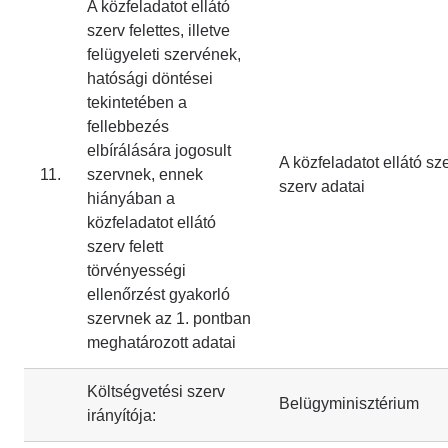
A közfeladatot ellátó
szerv felettes, illetve
felügyeleti szervének,
hatósági döntései
tekintetében a
fellebbezés
elbírálására jogosult
A közfeladatot ellátó szer
11.
szervnek, ennek
szerv adatai
hiányában a
közfeladatot ellátó
szerv felett
törvényességi
ellenőrzést gyakorló
szervnek az 1. pontban
meghatározott adatai
Költségvetési szerv
Belügyminisztérium
irányítója: