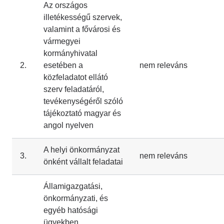
Az országos
illetékességű szervek,
valamint a fővárosi és
vármegyei
kormányhivatal
2.
esetében a
nem releváns
közfeladatot ellátó
szerv feladatáról,
tevékenységéről szóló
tájékoztató magyar és
angol nyelven
A helyi önkormányzat
3.
nem releváns
önként vállalt feladatai
Államigazgatási,
önkormányzati, és
egyéb hatósági
ügyekben