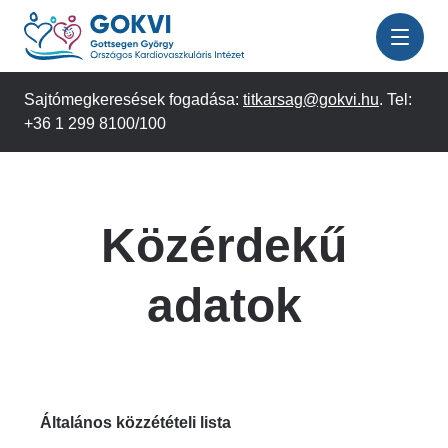
Ugrás
a
tartalomra
Sajtómegkeresések fogadása:
titkarsag@gokvi.hu
. Tel:
+36 1 299 8100/100
Közérdekű
adatok
Általános közzétételi lista