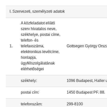
I. Szervezeti, személyzeti adatok
A közfeladatot ellátó
szerv hivatalos neve,
székhelye, postai címe,
telefon- és
1.
telefaxszáma,
Gottsegen György Orszá
elektronikus levélcíme,
honlapja,
ügyfélszolgálatának
elérhetőségei
székhely:
1096 Budapest, Haller u
postai cím:
1450 Budapest PF. 88.
telefonszám:
299-8100