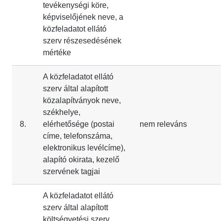
tevékenységi köre,
képviselőjének neve, a
közfeladatot ellátó
szerv részesedésének
mértéke
A közfeladatot ellátó
szerv által alapított
közalapítványok neve,
székhelye,
8.
elérhetősége (postai
nem releváns
címe, telefonszáma,
elektronikus levélcíme),
alapító okirata, kezelő
szervének tagjai
A közfeladatot ellátó
szerv által alapított
költségvetési szerv