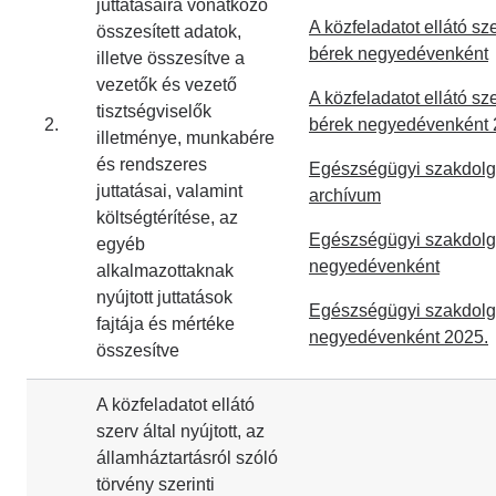
juttatásaira vonatkozó
A közfeladatot ellátó sze
összesített adatok,
bérek negyedévenként
illetve összesítve a
vezetők és vezető
A közfeladatot ellátó sze
tisztségviselők
2.
bérek negyedévenként 
illetménye, munkabére
és rendszeres
Egészségügyi szakdolgo
juttatásai, valamint
archívum
költségtérítése, az
Egészségügyi szakdolgo
egyéb
negyedévenként
alkalmazottaknak
nyújtott juttatások
Egészségügyi szakdolgo
fajtája és mértéke
negyedévenként 2025.
összesítve
A közfeladatot ellátó
szerv által nyújtott, az
államháztartásról szóló
törvény szerinti