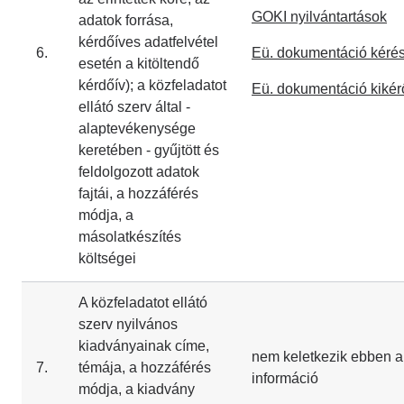
GOKI nyilvántartások
adatok forrása,
kérdőíves adatfelvétel
6.
Eü. dokumentáció kéré
esetén a kitöltendő
kérdőív); a közfeladatot
Eü. dokumentáció kikér
ellátó szerv által -
alaptevékenysége
keretében - gyűjtött és
feldolgozott adatok
fajtái, a hozzáférés
módja, a
másolatkészítés
költségei
A közfeladatot ellátó
szerv nyilvános
kiadványainak címe,
nem keletkezik ebben a
7.
témája, a hozzáférés
információ
módja, a kiadvány