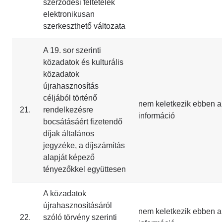
szerződési feltételek
elektronikusan
szerkeszthető változata
A 19. sor szerinti
közadatok és kulturális
közadatok
újrahasznosítás
céljából történő
nem keletkezik ebben a
21.
rendelkezésre
információ
bocsátásáért fizetendő
díjak általános
jegyzéke, a díjszámítás
alapját képező
tényezőkkel együttesen
A közadatok
újrahasznosításáról
nem keletkezik ebben a
22.
szóló törvény szerinti