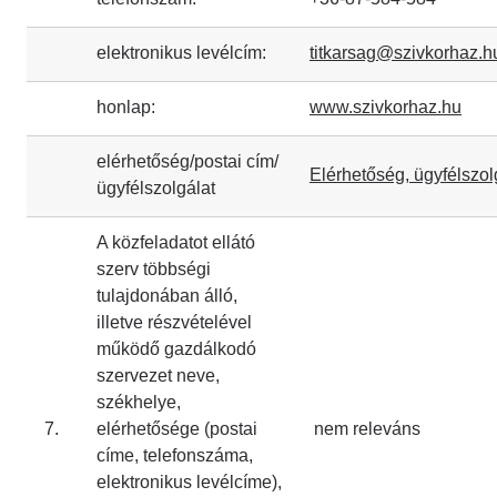
elektronikus levélcím:
titkarsag@szivkorhaz.h
honlap:
www.szivkorhaz.hu
elérhetőség/postai cím/
Elérhetőség, ügyfélszol
ügyfélszolgálat
A közfeladatot ellátó
szerv többségi
tulajdonában álló,
illetve részvételével
működő gazdálkodó
szervezet neve,
székhelye,
7.
elérhetősége (postai
nem releváns
címe, telefonszáma,
elektronikus levélcíme),