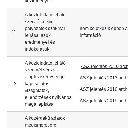
közlemények
A közfeladatot ellátó
szerv által kiírt
pályázatok szakmai
nem keletkezik ebben a
11.
leírása, azok
információ
eredményei és
indokolásuk
A közfeladatot ellátó
ÁSZ jelentés 2010 arc
szervnél végzett
alaptevékenységgel
ÁSZ jelentés 2013 arc
12.
kapcsolatos
ÁSZ jelentés 2016 arc
vizsgálatok,
ellenőrzések nyilvános
ÁSZ jelentés 2019 arc
megállapításai
A közérdekű adatok
megismerésére