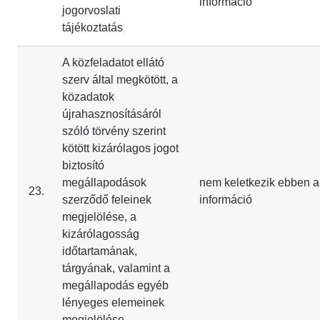
információ
jogorvoslati
tájékoztatás
A közfeladatot ellátó
szerv által megkötött, a
közadatok
újrahasznosításáról
szóló törvény szerint
kötött kizárólagos jogot
biztosító
megállapodások
nem keletkezik ebben a
23.
szerződő feleinek
információ
megjelölése, a
kizárólagosság
időtartamának,
tárgyának, valamint a
megállapodás egyéb
lényeges elemeinek
megjelölése