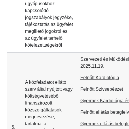
ügytípusokhoz
kapcsolódó
jogszabályok jegyzéke,
tájékoztatás az ügyfelet
megillető jogokról és
az ügyfelet terhelő
kötelezettségekről
Szervezeti és Működési
2025.11.19.
Felnőtt Kardiológia
A közfeladatot ellátó
szerv által nyújtott vagy
Felnőtt Szívsebészet
költségvetéséből
Gyermek Kardiológia é
finanszírozott
közszolgáltatások
Felnőtt ellátás betegfelv
megnevezése,
tartalma, a
Gyermek ellátás betegfe
5.