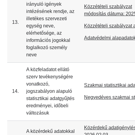
irányuló igények
Közzétételi szabályzat
intézésének rendje, az
módosítás dátuma: 202
illetékes szervezeti
13.
egység neve,
Közzétételi szabályzat
elérhetősége, az
Adatvédelmi alapadato
információs jogokkal
foglalkozó személy
neve
A közfeladatot ellátó
szerv tevékenységére
vonatkozó,
Szakmai statisztikai ad
14.
jogszabályon alapuló
Negyedéves szakmai sta
statisztikai adatgyűjtés
eredményei, időbeli
változásuk
Közérdekű adatigénylés 
A közérdekű adatokkal
2026.02.03