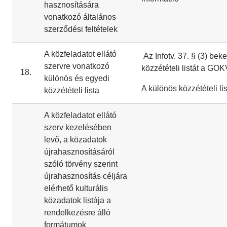
hasznosítására
vonatkozó általános
szerződési feltételek
A közfeladatot ellátó
Az Infotv. 37. § (3) bek
szervre vonatkozó
közzétételi listát a GOK
18.
különös és egyedi
A különös közzétételi lis
közzétételi lista
A közfeladatot ellátó
szerv kezelésében
levő, a közadatok
újrahasznosításáról
szóló törvény szerint
újrahasznosítás céljára
elérhető kulturális
közadatok listája a
rendelkezésre álló
formátumok