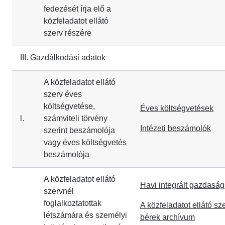
fedezését írja elő a
közfeladatot ellátó
szerv részére
III. Gazdálkodási adatok
A közfeladatot ellátó
szerv éves
költségvetése,
Éves költségvetések
l.
számviteli törvény
Intézeti beszámolók
szerint beszámolója
vagy éves költségvetés
beszámolója
A közfeladatot ellátó
Havi integrált gazdaságs
szervnél
foglalkoztatottak
A közfeladatot ellátó sze
létszámára és személyi
bérek archívum