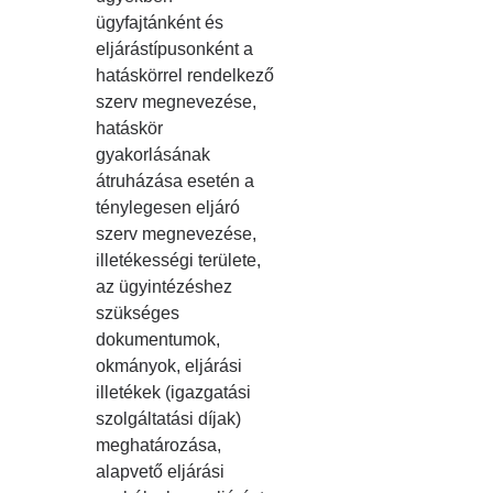
ügyfajtánként és
eljárástípusonként a
hatáskörrel rendelkező
szerv megnevezése,
hatáskör
gyakorlásának
átruházása esetén a
ténylegesen eljáró
szerv megnevezése,
illetékességi területe,
az ügyintézéshez
szükséges
dokumentumok,
okmányok, eljárási
illetékek (igazgatási
szolgáltatási díjak)
meghatározása,
alapvető eljárási