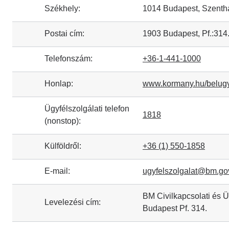
Székhely:
1014 Budapest, Szenthá
Postai cím:
1903 Budapest, Pf.:314
Telefonszám:
+36-1-441-1000
Honlap:
www.kormany.hu/belugy
Ügyfélszolgálati telefon
1818
(nonstop):
Külföldről:
+36 (1) 550-1858
E-mail:
ugyfelszolgalat@bm.go
BM Civilkapcsolati és Ü
Levelezési cím:
Budapest Pf. 314.