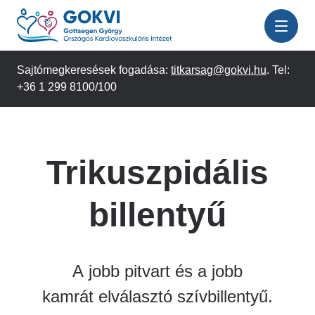
Ugrás
a
tartalomra
Sajtómegkeresések fogadása:
titkarsag@gokvi.hu
. Tel:
+36 1 299 8100/100
Trikuszpidális
billentyű
A jobb pitvart és a jobb
kamrát elválasztó szívbillentyű.