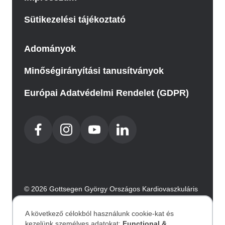
Sütikezelési tájékoztató
Adományok
Minőségirányítási tanusítványok
Európai Adatvédelmi Rendelet (GDPR)
© 2026 Gottsegen György Országos Kardiovaszkuláris
Intézet. Minden jog fenntartva.
Az oldalt az Integral Vision készítette.
A következő célokból használunk cookie-kat és
kezelünk személyes adatokat:
Functional &