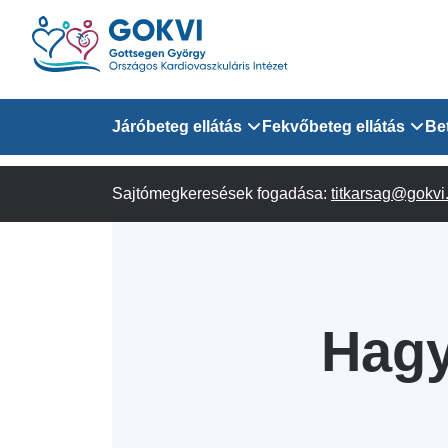
Ugrás
a
tartalomra
Domain
Járóbeteg ellátás
Fekvőbeteg ellátás
Be
menu
Sajtómegkeresések fogadása:
Járóbeteg Információk
Felnőtt Kardiológiai 
titkarsag@gokvi
for
Szakrendeléseink
Felnőtt Szívsebészeti
Érsebészeti Osztály
GOKVI
Felnőtt Kardiovaszku
Hagy
(main)
Felnőtt Szív- és Érse
AITO
Sürgősségi Betegellá