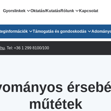
Domain
Gyorslinkek
Oktatás/Kutatás
Rólunk
Kapcsolat
menu
Járóbeteg Irányítási Rendszer
Bemutatkozás/vezetős
teginformációk
Támogatás és gondoskodás
Adomány
for
Országos Online Várólista
Rendezvényeink
Rendszer
Osztály
.hu
Orvosaink
. Tel: +36 1 299 8100/100
Pszichológusok
Híreink
GOKVI
EESZT - Egészségablak
 Osztály
Beavatkozások
Gyógytornászok
Dolgozz a GOKVI-ban!
EESZT - Információs portál
(alt)
Vizsgálatok
Gyógyszertár
Pályázatok
Sürgősségi ügyeletkereső
láris ITO
Leletek és laboreredmények
Csoportos foglalkozások
Egészségfejlesztő kórh
ományos érsebé
lekérése
felnőtt betegeinknek
Egységes alapellátási ügyeleti
bészet
Közérdekű adatok
rendszer
Egészségügyi dokumentáció
Prevenció
műtétek
kikérő lap
Háziorvosi körzetek Pest
tó Osztály
Szociális munkás
vármegyére vonatkozóan