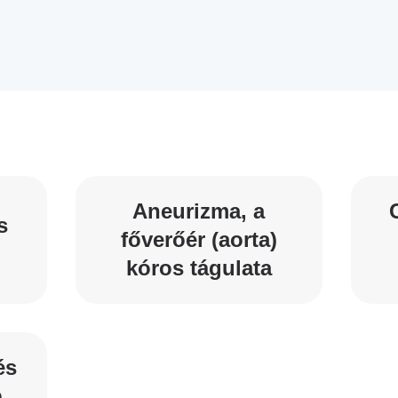
Betegtájékoztatók
ály
Rehabilitáció Füreden
Patika ügyeleti link Pest
Látogatóknak
vármegyére vonatkozóan
tó Osztály
Szolgáltatásaink
Egészségértés
A szív atlasza
Nemzeti szívinfarktus regiszter
Aneurizma, a
s
főverőér (aorta)
kóros tágulata
és
b