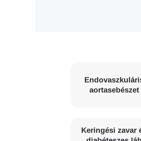
Katéter Terápiás Oszt
Kardiológiai Képalko
Radiológiai Osztály
Endovaszkulári
aortasebészet
Keringési zavar 
diabéteszes lá