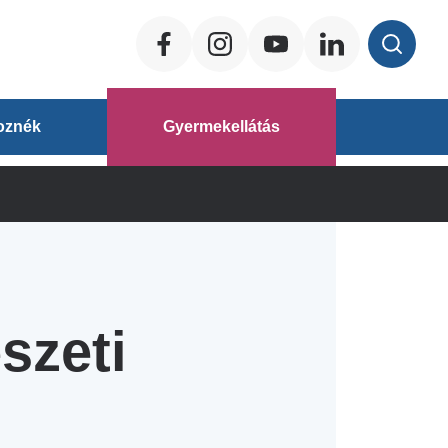
Social
ég
oznék
Gyermekellátás
áz
szeti