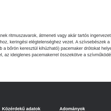
Betegtájékoztatók
ály
Rehabilitáció Füreden
Patika ügyeleti link Pest
Látogatóknak
vármegyére vonatkozóan
tó Osztály
Szolgáltatásaink
Egészségértés
A szív atlasza
tnek ritmuszavarok, átmeneti vagy akár tartós ingervezet
Nemzeti szívinfarktus regiszter
hoz, keringési elégtelenséghez vezet. A szívsebészek a
bb a bőrön keresztül kihúzható) pacemaker drótokat hel
l, az ideiglenes pacemakerrel összekötve a szívműködést
Közérdekű adatok
Adományok