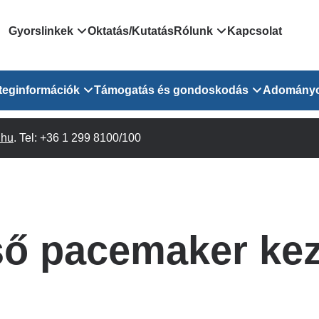
Domain
Gyorslinkek
Oktatás/Kutatás
Rólunk
Kapcsolat
menu
Járóbeteg Irányítási Rendszer
Bemutatkozás/vezetős
teginformációk
Támogatás és gondoskodás
Adomány
for
Országos Online Várólista
Rendezvényeink
Rendszer
Osztály
.hu
Orvosaink
. Tel: +36 1 299 8100/100
Pszichológusok
Híreink
GOKVI
EESZT - Egészségablak
 Osztály
Beavatkozások
Gyógytornászok
Dolgozz a GOKVI-ban!
EESZT - Információs portál
(alt)
Vizsgálatok
Gyógyszertár
Pályázatok
Sürgősségi ügyeletkereső
láris ITO
Leletek és laboreredmények
Csoportos foglalkozások
Egészségfejlesztő kórh
ső pacemaker kez
lekérése
felnőtt betegeinknek
Egységes alapellátási ügyeleti
bészet
Közérdekű adatok
rendszer
Egészségügyi dokumentáció
Prevenció
kikérő lap
Háziorvosi körzetek Pest
tó Osztály
Szociális munkás
vármegyére vonatkozóan