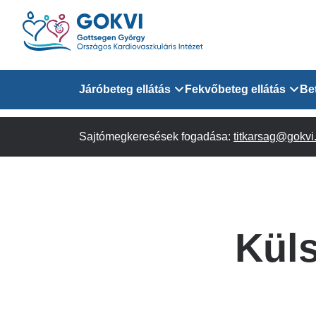
Ugrás
a
tartalomra
Domain
Járóbeteg ellátás
Fekvőbeteg ellátás
Be
menu
Sajtómegkeresések fogadása:
Járóbeteg Információk
Felnőtt Kardiológiai 
titkarsag@gokvi
for
Szakrendeléseink
Felnőtt Szívsebészeti
Érsebészeti Osztály
GOKVI
Felnőtt Kardiovaszku
Kül
(main)
Felnőtt Szív- és Érse
AITO
Sürgősségi Betegellá