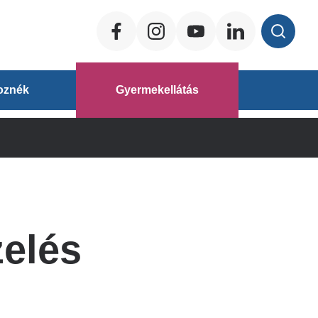
Social
ég
oznék
Gyermekellátás
áz
elés