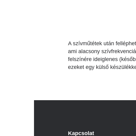
Katéter Terápiás Oszt
Kardiológiai Képalko
Radiológiai Osztály
A szívműtétek után felléphe
ami alacsony szívfrekvenciá
felszínére ideiglenes (késő
ezeket egy külső készülékke
Kapcsolat