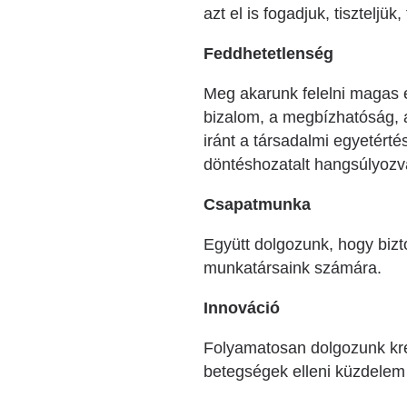
azt el is fogadjuk, tiszteljü
Feddhetetlenség
Meg akarunk felelni magas e
bizalom, a megbízhatóság, a
iránt a társadalmi egyetérté
döntéshozatalt hangsúlyozv
Csapatmunka
Együtt dolgozunk, hogy bizto
munkatársaink számára.
Innováció
Folyamatosan dolgozunk krea
betegségek elleni küzdelem 