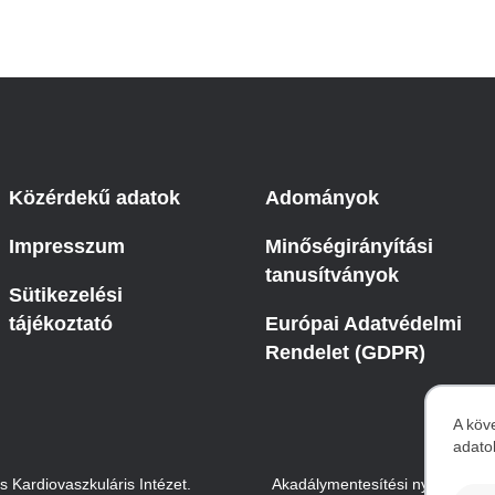
Közérdekű adatok
Adományok
Impresszum
Minőségirányítási
tanusítványok
Sütikezelési
tájékoztató
Európai Adatvédelmi
Rendelet (GDPR)
A köv
adato
S
Kardiovaszkuláris Intézet.
Akadálymentesítési nyilatkozat