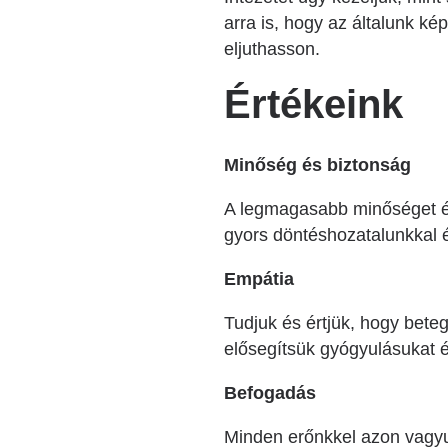
arra is, hogy az általunk k
eljuthasson.
Értékeink
Minőség és biztonság
A legmagasabb minőséget és
gyors döntéshozatalunkkal 
Empátia
Tudjuk és értjük, hogy bet
elősegítsük gyógyulásukat é
Befogadás
Minden erőnkkel azon vagyun