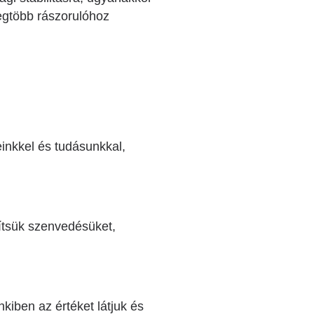
legtöbb rászorulóhoz
inkkel és tudásunkkal,
ítsük szenvedésüket,
iben az értéket látjuk és