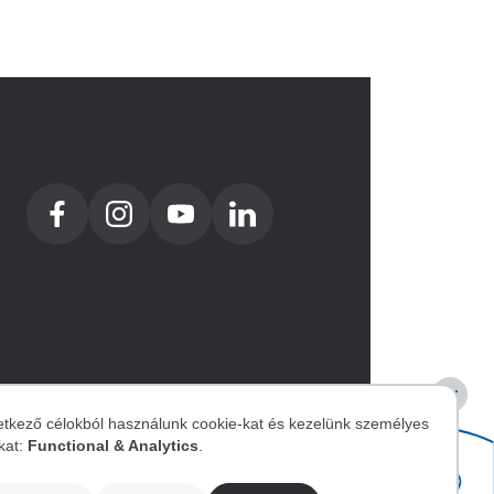
etkező célokból használunk cookie-kat és kezelünk személyes
kat:
Functional & Analytics
.
zemélyes
Image