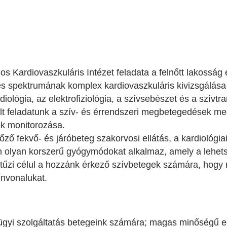
Betegtájékoztatók
ály
Rehabilitáció Füreden
Patika ügyeleti link Pest
Látogatóknak
vármegyére vonatkozóan
tó Osztály
Szolgáltatásaink
Egészségértés
A szív atlasza
 Kardiovaszkuláris Intézet feladata a felnőtt lakosság 
Nemzeti szívinfarktus regiszter
es spektrumának komplex kardiovaszkuláris kivizsgálása 
diológia, az elektrofiziológia, a szívsebészet és a szívtr
lt feladatunk a szív- és érrendszeri megbetegedések me
ek monitorozása.
ző fekvő- és járóbeteg szakorvosi ellátás, a kardiológiai
lyan korszerű gyógymódokat alkalmaz, amely a lehetsége
t tűzi célul a hozzánk érkező szívbetegek számára, hogy 
zínvonalukat.
yi szolgáltatás betegeink számára; magas minőségű e