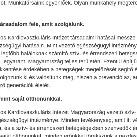
got. Munkatársaink egyenlőek. Olyan munkahely megter
társadalom felé, amit szolgálunk.
s Kardiovaszkuláris Intézet társadalmi hatásai messze 
ségügyi hatásain. Mint vezető egészségügyi intézmény
a legfőbb haláloknak számító szív- és érrendszeri betegs
gyaránt, Magyarország teljes területén. Ezentúl építjük
ökkentése érdekében a betegségek megelőzését segítő 
olgozunk ki és valósítunk meg, hiszen a prevenció az, 
ző generációk életét.
mint saját otthonunkkal.
s Kardiovaszkuláris Intézet Magyarország vezető szív- 
gészségügyi intézménye. Minden tevékenység, amit itt 
a, és a szív- és érrendszeri betegségekben szenvedők ér
t saját otthonunkat, minden erőnkkel törekszünk a gazdas