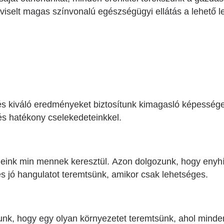
épviselt magas színvonalú egészségügyi ellátás a lehető 
 kiváló eredményeket biztosítunk kimagasló képessége
és hatékony cselekedeteinkkel.
egeink min mennek keresztül. Azon dolgozunk, hogy enyh
s jó hangulatot teremtsünk, amikor csak lehetséges.
k, hogy egy olyan környezetet teremtsünk, ahol mindenk