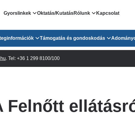
Domain
Gyorslinkek
Oktatás/Kutatás
Rólunk
Kapcsolat
menu
Járóbeteg Irányítási Rendszer
Bemutatkozás/vezetős
teginformációk
Támogatás és gondoskodás
Adomány
for
Országos Online Várólista
Rendezvényeink
Rendszer
Osztály
.hu
Orvosaink
. Tel: +36 1 299 8100/100
Pszichológusok
Híreink
GOKVI
EESZT - Egészségablak
 Osztály
Beavatkozások
Gyógytornászok
Dolgozz a GOKVI-ban!
EESZT - Információs portál
(alt)
Vizsgálatok
Gyógyszertár
Pályázatok
Sürgősségi ügyeletkereső
láris ITO
Leletek és laboreredmények
Csoportos foglalkozások
Egészségfejlesztő kórh
 Felnőtt ellátásr
lekérése
felnőtt betegeinknek
Egységes alapellátási ügyeleti
bészet
Közérdekű adatok
rendszer
Egészségügyi dokumentáció
Prevenció
kikérő lap
Háziorvosi körzetek Pest
tó Osztály
Szociális munkás
vármegyére vonatkozóan