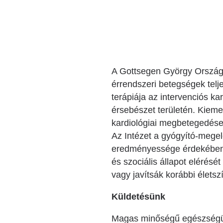
Katéter Terápiás Oszt
Kardiológiai Képalko
Radiológiai Osztály
A Gottsegen György Országos
érrendszeri betegségek telj
terápiája az intervenciós kar
érsebészet területén. Kieme
kardiológiai megbetegedés
Az Intézet a gyógyító-megelő
eredményessége érdekében o
és szociális állapot elérésé
vagy javítsák korábbi élets
Küldetésünk
Magas minőségű egészségüg