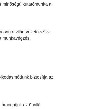
as minőségű kutatómunka a
osan a világ vezető szív-
z a munkavégzés.
olkodásmódunk biztosítja az
támogatjuk az önálló