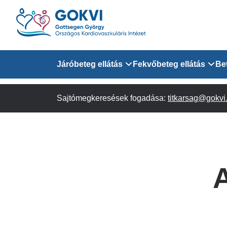
Ugrás
a
tartalomra
Domain
Járóbeteg ellátás
Fekvőbeteg ellátás
Be
menu
Sajtómegkeresések fogadása:
Járóbeteg Információk
Felnőtt Kardiológiai 
titkarsag@gokvi
for
Szakrendeléseink
Felnőtt Szívsebészeti
Érsebészeti Osztály
GOKVI
Felnőtt Kardiovaszku
A
(main)
Felnőtt Szív- és Érse
AITO
Sürgősségi Betegellá