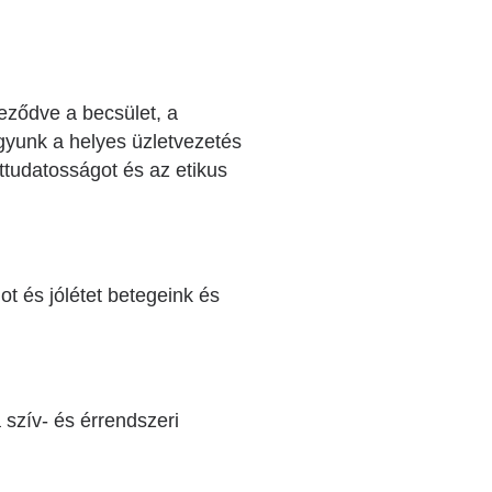
eződve a becsület, a
agyunk a helyes üzletvezetés
ettudatosságot és az etikus
ot és jólétet betegeink és
szív- és érrendszeri