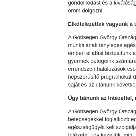
gondolkodást és a kiválósá
öröm dolgozni.
Elkötelezettek vagyunk a 
A Gottsegen György Országo
munkájának tényleges egész
emberi ellátást biztosítunk 
gyermek betegeink számára e
érrendszeri halálozások cs
népszerűsítő programokat d
saját és az utánunk követke
Úgy bánunk az Intézettel, 
A Gottsegen György Országo
betegségekkel foglalkozó e
egészségügyét kell szolgálj
Intézetet úgy kezeljük, min