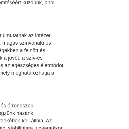
emtéséért küzdünk, ahol
túlmutatnak az intézet
, magas színvonalú és
égekben a felnőtt és
 a jövőt, a szív-és
és az egészséges életmódot
amely meghatározhatja a
és érrendszeri
végzünk hazánk
dekében kell állnia. Az
ági stabilitásra, ugyanakkor