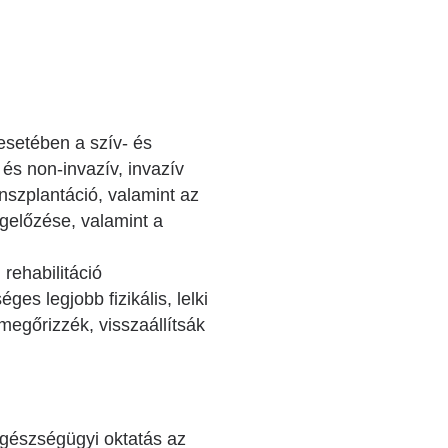
esetében a szív- és
és non-invazív, invazív
anszplantáció, valamint az
gelőzése, valamint a
 rehabilitáció
s legjobb fizikális, lelki
megőrizzék, visszaállítsák
gészségügyi oktatás az