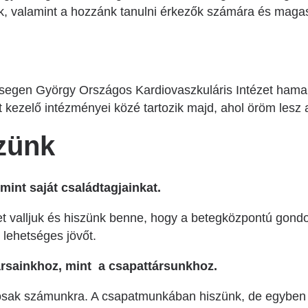
k, valamint a hozzánk tanulni érkezők számára és mag
segen György Országos Kardiovaszkuláris Intézet hamar
t kezelő intézményei közé tartozik majd, ahol öröm les
zünk
mint saját családtagjainkat.
et valljuk és hiszünk benne, hogy a betegközpontú gond
 lehetséges jövőt.
rsainkhoz, mint a csapattársunkhoz.
osak számunkra. A csapatmunkában hiszünk, de egyben 