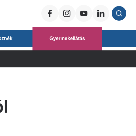
Social
ég
oznék
Gyermekellátás
áz
ól