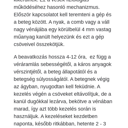
működéséhez hasonló mechanizmus.
Először kapcsolatot kell teremteni a gép és
a beteg között. A nyak, a comb vagy a váll
nagy vénájába egy körülbelül 4 mm vastag
műanyag kanült helyezünk és ezt a gép
csöveivel összekötjük.
A beavatkozás hossza 4-12 óra, ez függ a
véráramlás sebességétől, a káros anyagok
vérszintjétől, a beteg állapotától és a
betegség súlyosságától. A betegnek végig
az ágyban, nyugodtan kell feküdnie. A
kezelés végén a csöveket eltávolítjuk, de a
kanül dugókkal lezárva, bekötve a vénában
marad, így azt több kezelés során is
használjuk. A kezeléseket kezdetben
naponta, később ritkábban, hetente 2 - 3