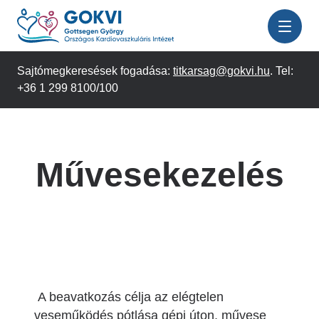
Ugrás
a
tartalomra
Sajtómegkeresések fogadása:
titkarsag@gokvi.hu
. Tel:
+36 1 299 8100/100
Művesekezelés
A beavatkozás célja az elégtelen
veseműködés pótlása gépi úton, művese