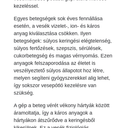
kezeléssel.
Egyes betegségek sok éves fennállása
esetén, a vesék vizelet-, ion- és káros
anyag kiválasztása csökken. Ilyen
betegségek: súlyos keringési elégtelenség,
súlyos fertőzések, szepszis, sérülések,
cukorbetegség és magas vérnyomás. Ezen
anyagok felszaporodása az életet is
veszélyeztető súlyos állapotot hoz létre,
melyen segíteni gyógyszerekkel alig lehet,
így sokszor vesepótló kezelésre van
szükség.
A gép a beteg vérét vékony hártyák között
áramoltatja, így a káros anyagok a
hártyákon átszűrődve a keringésből
kikerülnek. Ez a vesék fiziológiás