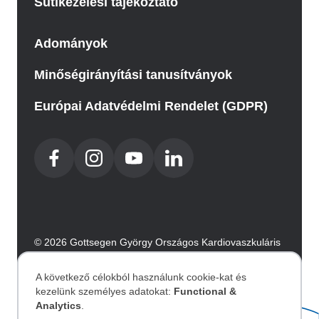
Sütikezelési tájékoztató
Adományok
Minőségirányítási tanusítványok
Európai Adatvédelmi Rendelet (GDPR)
© 2026 Gottsegen György Országos Kardiovaszkuláris
Intézet. Minden jog fenntartva.
Az oldalt az Integral Vision készítette.
A következő célokból használunk cookie-kat és
kezelünk személyes adatokat:
Functional &
Személyes
Analytics
.
Akadálymentesítési nyilatkozat