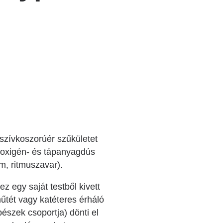
szívkoszorúér szűkületet
g oxigén- és tápanyagdús
om, ritmuszavar).
z egy saját testből kivett
 műtét vagy katéteres érháló
észek csoportja) dönti el