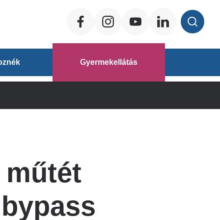
Social
ég
oznék
Gyermekellátás
áz
 műtét
 bypass