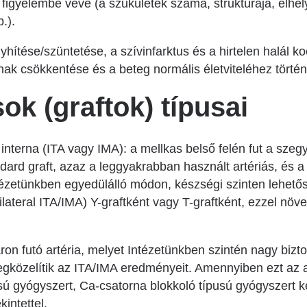
figyelembe véve (a szűkületek száma, struktúrája, elhe
b.).
yhítése/szüntetése, a szívinfarktus és a hirtelen halál 
ak csökkentése és a beteg normális életviteléhez törté
ok (graftok) típusai
nterna (ITA vagy IMA): a mellkas belső felén fut a szegy
dard graft, azaz a leggyakrabban használt artériás, és a
ézetünkben egyedülálló módon, készségi szinten lehetős
lateral ITA/IMA) Y-graftként vagy T-graftként, ezzel növ
ron futó artéria, melyet Intézetünkben szintén nagy biz
közelítik az ITA/IMA eredményeit. Amennyiben ezt az ar
ú gyógyszert, Ca-csatorna blokkoló típusú gyógyszert k
intettel.