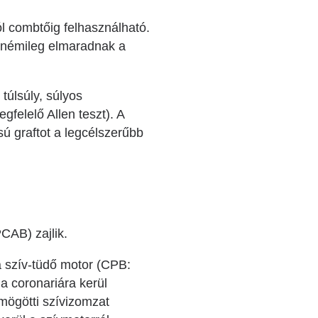
ól combtőig felhasználható.
 némileg elmaradnak a
túlsúly, súlyos
felelő Allen teszt). A
ú graftot a legcélszerűbb
CAB) zajlik.
 a szív-tüdő motor (CPB:
a coronariára kerül
 mögötti szívizomzat