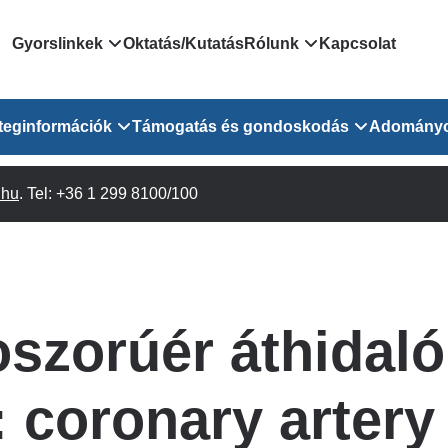
Domain
Gyorslinkek
Oktatás/Kutatás
Rólunk
Kapcsolat
menu
Járóbeteg Irányítási Rendszer
Bemutatkozás/vezetős
teginformációk
Támogatás és gondoskodás
Adomány
for
Országos Online Várólista
Rendezvényeink
Rendszer
Osztály
.hu
Orvosaink
. Tel: +36 1 299 8100/100
Pszichológusok
Híreink
GOKVI
EESZT - Egészségablak
 Osztály
Beavatkozások
Gyógytornászok
Dolgozz a GOKVI-ban!
EESZT - Információs portál
(alt)
Vizsgálatok
Gyógyszertár
Pályázatok
Sürgősségi ügyeletkereső
láris ITO
Leletek és laboreredmények
Csoportos foglalkozások
Egészségfejlesztő kórh
oszorúér áthidaló
lekérése
felnőtt betegeinknek
Egységes alapellátási ügyeleti
bészet
Közérdekű adatok
rendszer
Egészségügyi dokumentáció
Prevenció
 coronary artery
kikérő lap
Háziorvosi körzetek Pest
tó Osztály
Szociális munkás
vármegyére vonatkozóan