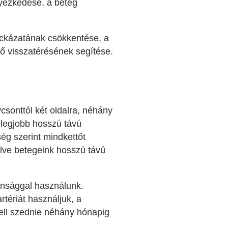
lyezkedése, a beteg
kockázatának csökkentése, a
nő visszatérésének segítése.
csonttól két oldalra, néhány
 legjobb hosszú távú
ég szerint mindkettőt
elve betegeink hosszú távú
tonsággal használunk.
tériát használjuk, a
ell szednie néhány hónapig