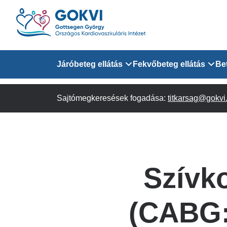
Ugrás
a
tartalomra
Domain
Járóbeteg ellátás
Fekvőbeteg ellátás
Be
menu
Sajtómegkeresések fogadása:
Járóbeteg Információk
Felnőtt Kardiológiai 
titkarsag@gokvi
for
Szakrendeléseink
Felnőtt Szívsebészeti
Érsebészeti Osztály
GOKVI
Felnőtt Kardiovaszku
Szívk
(main)
Felnőtt Szív- és Érse
AITO
(CABG:
Sürgősségi Betegellá