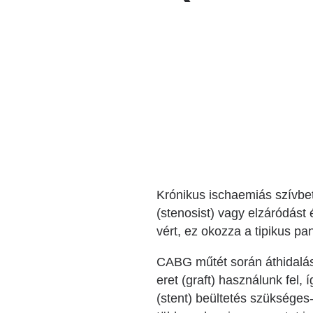
Katéter Terápiás Oszt
Kardiológiai Képalko
Radiológiai Osztály
Krónikus ischaemiás szívbet
(stenosist) vagy elzáródást
vért, ez okozza a tipikus p
CABG műtét során áthidalást 
eret (graft) használunk fel, 
(stent) beültetés szükséges