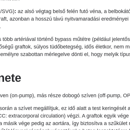
M/SVG)
:
az alsó végtag belső felén futó véna, a belbokát
raft, azonban a hosszú távú nyitvamaradási eredményei
l.
öbb artériával történő bypass műtétre (például jelentős 
égű graftok, súlyos tüdőbetegség, idős életkor, nem meg
emélyre szabottan mérlegelve dönti el, hogy melyik típus
nete
zíven (on-pump), más része dobogó szíven (off-pump, OP
során a szívet megállítjuk, ez idő alatt a test keringését
 extracorporal circulation) végzi. A graftok egyik vége 
 a másik vége pedig az aortára, így biztosítva a szűkület