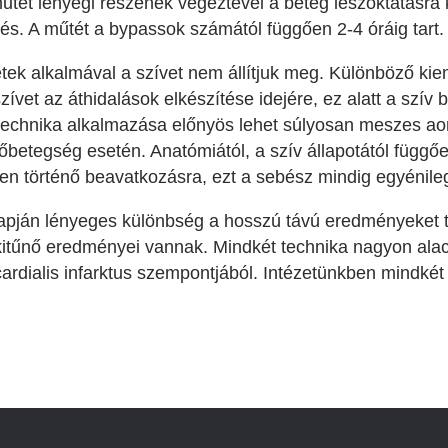
űtét lényegi részének végeztével a beteg leszoktatásra k
ngés. A műtét a bypassok számától függően 2-4 óráig tart.
ek alkalmával a szívet nem állítjuk meg. Különböző kiem
zívet az áthidalások elkészítése idejére, ez alatt a szív bi
technika alkalmazása előnyös lehet súlyosan meszes aor
dőbetegség esetén. Anatómiától, a szív állapotától füg
n történő beavatkozásra, ezt a sebész mindig egyénileg
pján lényeges különbség a hosszú távú eredményeket te
 kitűnő eredményei vannak. Mindkét technika nagyon al
ardialis infarktus szempontjából. Intézetünkben mindké