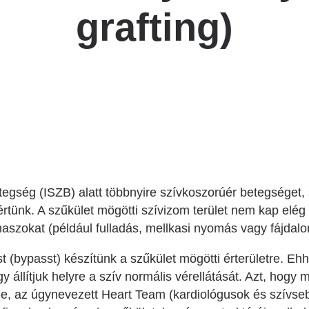
Betegtájékoztatók
grafting)
ály
Rehabilitáció Füreden
Patika ügyeleti link Pest
Látogatóknak
vármegyére vonatkozóan
tó Osztály
Szolgáltatásaink
Egészségértés
A szív atlasza
Nemzeti szívinfarktus regiszter
egség (ISZB) alatt többnyire szívkoszorúér betegséget, 
 értünk. A szűkület mögötti szívizom terület nem kap elé
anaszokat (például fulladás, mellkasi nyomás vagy fájdal
(bypasst) készítünk a szűkület mögötti érterületre. Ehhe
így állítjuk helyre a szív normális vérellátását. Azt, hogy
-e, az úgynevezett Heart Team (kardiológusok és szívseb