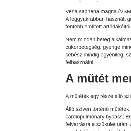
Vena saphena magna (VS
A leggyakrabban használt g
fentebb említett artériákéitó
Nem minden beteg alkalmas t
cukorbetegség, gyenge minős
sebész mindig egyénileg, sz
felhasználni.
A műtét me
A műtétek egy része álló s
Álló szíven történő műtétek 
cardiopulmonary bypass; ECC:
felvarrásra a szűkület után,