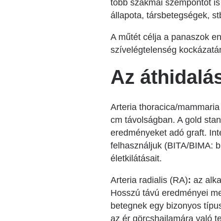
több szakmai szempontot is 
állapota, társbetegségek, st
A műtét célja a panaszok en
szívelégtelenség kockázatán
Az áthidalás
Arteria thoracica/mammaria i
cm távolságban. A gold stan
eredményeket adó graft. Int
felhasználjuk (BITA/BIMA: bi
életkilátásait.
Arteria radialis (RA)
:
az alka
Hosszú távú eredményei meg
betegnek egy bizonyos típus
az ér görcshajlamára való tek