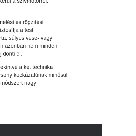
erül a szívmotorról,
elési és rögzítési
ztosítja a test
ta, súlyos vese- vagy
gően azonban nem minden
 dönti el.
kintve a két technika
acsony kockázatúnak minősül
t módszert nagy