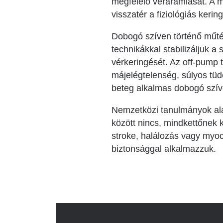
megfelelő véráramlását. A m
visszatér a fiziológiás keri
Dobogó szíven történő műtét
technikákkal stabilizáljuk a s
vérkeringését. Az off-pump 
májelégtelenség, súlyos tü
beteg alkalmas dobogó szíve
Nemzetközi tanulmányok ala
között nincs, mindkettőnek
stroke, halálozás vagy myoc
biztonsággal alkalmazzuk.