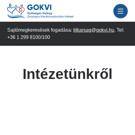
Ugrás
a
tartalomra
Sajtómegkeresések fogadása:
titkarsag@gokvi.hu
. Tel:
+36 1 299 8100/100
Intézetünkről