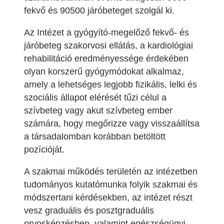
fekvő és 90500 járóbeteget szolgál ki.
Az Intézet a gyógyító-megelőző fekvő- és
járóbeteg szakorvosi ellátás, a kardiológiai
rehabilitáció eredményessége érdekében
olyan korszerű gyógymódokat alkalmaz,
amely a lehetséges legjobb fizikális, lelki és
szociális állapot elérését tűzi célul a
szívbeteg vagy akut szívbeteg ember
számára, hogy megőrizze vagy visszaállítsa
a társadalomban korábban betöltött
pozícióját.
A szakmai működés területén az intézetben
tudományos kutatómunka folyik szakmai és
módszertani kérdésekben, az intézet részt
vesz graduális és posztgraduális
orvosképzésben, valamint egészségügyi