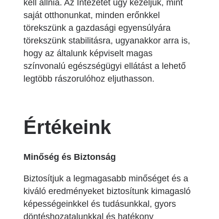
kell állnia. Az Intézetet úgy kezeljük, mint
saját otthonunkat, minden erőnkkel
törekszünk a gazdasági egyensúlyára
törekszünk stabilitásra, ugyanakkor arra is,
hogy az általunk képviselt magas
színvonalú egészségügyi ellátást a lehető
legtöbb rászorulóhoz eljuthasson.
Értékeink
Minőség és Biztonság
Biztosítjuk a legmagasabb minőséget és a
kiváló eredményeket biztosítunk kimagasló
képességeinkkel és tudásunkkal, gyors
döntéshozatalunkkal és hatékony