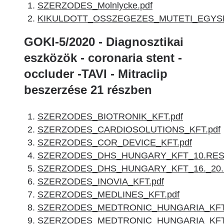
SZERZODES_Molnlycke.pdf
KIKULDOTT_OSSZEGEZES_MUTETI_EGYSE
GOKI-5/2020 - Diagnosztikai
eszközök - coronaria stent -
occluder -TAVI - Mitraclip
beszerzése 21 részben
SZERZODES_BIOTRONIK_KFT.pdf
SZERZODES_CARDIOSOLUTIONS_KFT.pdf
SZERZODES_COR_DEVICE_KFT.pdf
SZERZODES_DHS_HUNGARY_KFT_10.RESZ
SZERZODES_DHS_HUNGARY_KFT_16._20.
SZERZODES_INOVIA_KFT.pdf
SZERZODES_MEDLINES_KFT.pdf
SZERZODES_MEDTRONIC_HUNGARIA_KFT_
SZERZODES_MEDTRONIC_HUNGARIA_KFT_