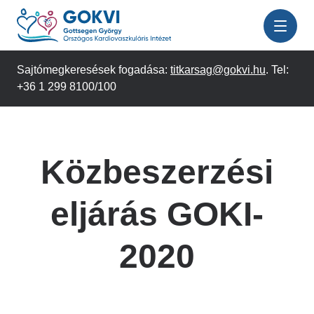
Ugrás
a
tartalomra
Sajtómegkeresések fogadása:
titkarsag@gokvi.hu
. Tel:
+36 1 299 8100/100
Közbeszerzési
eljárás GOKI-
2020