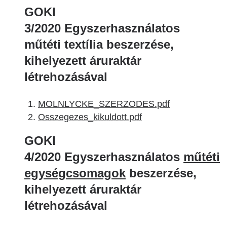
GOKI
3/2020 Egyszerhasználatos
műtéti textília beszerzése,
kihelyezett áruraktár
létrehozásával
MOLNLYCKE_SZERZODES.pdf
Osszegezes_kikuldott.pdf
GOKI
4/2020
Egyszerhasználatos
műtéti
egységcsomagok
beszerzése,
kihelyezett áruraktár
létrehozásával