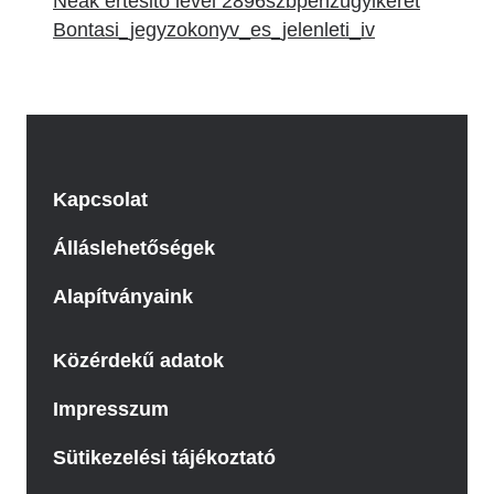
Neak értesitő levél 2896szbpénzügyikeret
Bontasi_jegyzokonyv_es_jelenleti_iv
Kapcsolat
Álláslehetőségek
Alapítványaink
Közérdekű adatok
Impresszum
Sütikezelési tájékoztató