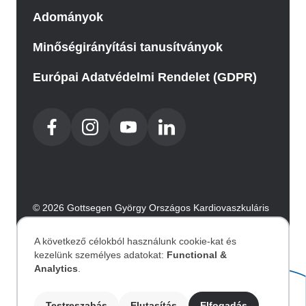
Adományok
Minőségirányítási tanusítványok
Európai Adatvédelmi Rendelet (GDPR)
© 2026 Gottsegen György Országos Kardiovaszkuláris
Intézet. Minden jog fenntartva.
Az oldalt az Integral Vision készítette.
A következő célokból használunk cookie-kat és
kezelünk személyes adatokat:
Functional &
Személyes
Analytics
.
Akadálymentesítési nyilatkozat
Testreszabás
Elutasítás
Elfogadás