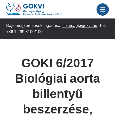
Ugrás
a
tartalomra
Sajtómegkeresések fogadása:
titkarsag@gokvi.hu
. Tel:
+36 1 299 8100/100
GOKI 6/2017
Biológiai aorta
billentyű
beszerzése,