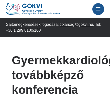
Ugrás
a
tartalomra
Sajtómegkeresések fogadása:
titkarsag@gokvi.hu
. Tel:
+36 1 299 8100/100
Gyermekkardiológ
továbbképző
konferencia