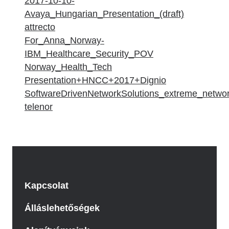
2017-10-10-
Avaya_Hungarian_Presentation_(draft)
attrecto
For_Anna_Norway-
IBM_Healthcare_Security_POV
Norway_Health_Tech
Presentation+HNCC+2017+Dignio
SoftwareDrivenNetworkSolutions_extreme_netwo
telenor
Kapcsolat
Álláslehetőségek