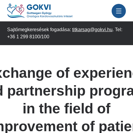
Ugrás
a
tartalomra
Sajtómegkeresések fogadása:
titkarsag@gokvi.hu
. Tel:
+36 1 299 8100/100
change of experie
d partnership progr
in the field of
mprovement of patie