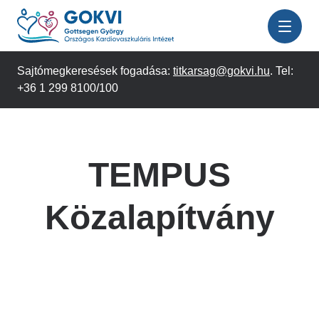
Ugrás
a
tartalomra
Sajtómegkeresések fogadása:
titkarsag@gokvi.hu
. Tel:
+36 1 299 8100/100
TEMPUS
Közalapítvány