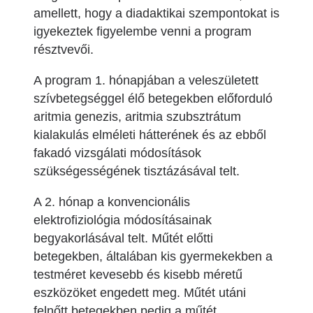
amellett, hogy a diadaktikai szempontokat is
igyekeztek figyelembe venni a program
résztvevői.
A program 1. hónapjában a veleszületett
szívbetegséggel élő betegekben előforduló
aritmia genezis, aritmia szubsztrátum
kialakulás elméleti hátterének és az ebből
fakadó vizsgálati módosítások
szükségességének tisztázásával telt.
A 2. hónap a konvencionális
elektrofiziológia módosításainak
begyakorlásával telt. Műtét előtti
betegekben, általában kis gyermekekben a
testméret kevesebb és kisebb méretű
eszközöket engedett meg. Műtét utáni
felnőtt betegekben pedig a műtét