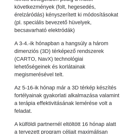
következmények (folt, hegesedés,
érelzáródás) kényszerített ki módosításokat
(pl. speciális bevezető hüvelyek,
becsavarható elektródák)
A 3-4.-ik hónapban a hangsúly a három
dimenziós (3D) térképező rendszerek
(CARTO, NavX) technológiai
lehetőségeinek és korlátainak
megismerésével telt.
Az 5-16-ik hónap már a 3D térkép készítés
fortélyainak gyakorlati alkalmazása valamint
a terápia effektivitásának lemérése volt a
feladat.
A külföldi partnernél eltöltött 16 hónap alatt
a tervezett program céljait maximálisan