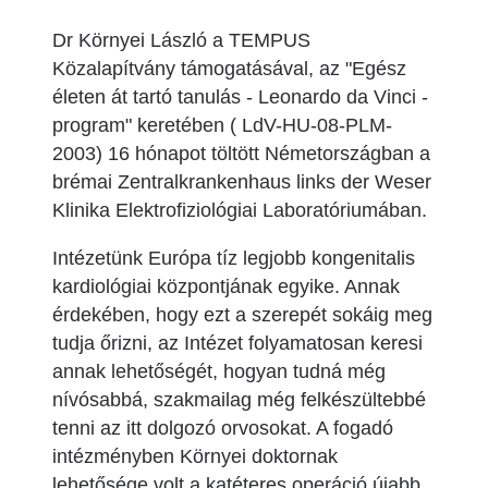
Dr Környei László a TEMPUS
Közalapítvány támogatásával, az "Egész
életen át tartó tanulás - Leonardo da Vinci -
program" keretében ( LdV-HU-08-PLM-
2003) 16 hónapot töltött Németországban a
brémai Zentralkrankenhaus links der Weser
Klinika Elektrofiziológiai Laboratóriumában.
Intézetünk Európa tíz legjobb kongenitalis
kardiológiai központjának egyike. Annak
érdekében, hogy ezt a szerepét sokáig meg
tudja őrizni, az Intézet folyamatosan keresi
annak lehetőségét, hogyan tudná még
nívósabbá, szakmailag még felkészültebbé
tenni az itt dolgozó orvosokat. A fogadó
intézményben Környei doktornak
lehetősége volt a katéteres operáció újabb