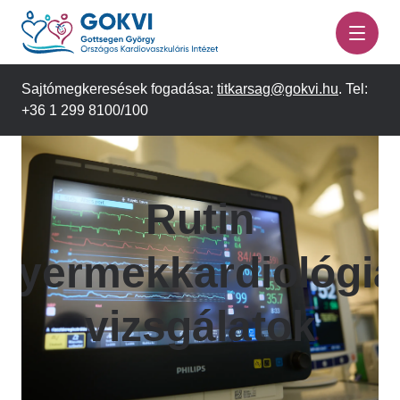
Ugrás
a
tartalomra
Sajtómegkeresések fogadása:
titkarsag@gokvi.hu
. Tel:
+36 1 299 8100/100
Rutin
gyermekkardiológia
vizsgálatok