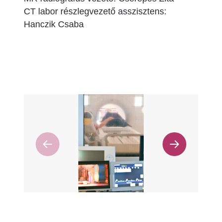
CT labor részlegvezető asszisztens:
Hanczik Csaba
Image
Imag