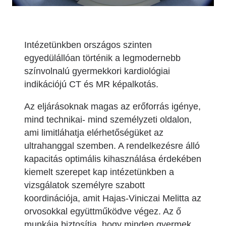
Intézetünkben országos szinten
egyedülállóan történik a legmodernebb
színvolnalú gyermekkori kardiológiai
indikációjú CT és MR képalkotás.
Az eljárásoknak magas az erőforrás igénye,
mind technikai- mind személyzeti oldalon,
ami limitláhatja elérhetőségüket az
ultrahanggal szemben. A rendelkezésre álló
kapacitás optimális kihasználása érdekében
kiemelt szerepet kap intézetünkben a
vizsgálatok személyre szabott
koordinációja, amit Hajas-Viniczai Melitta az
orvosokkal együttműködve végez. Az ő
munkája biztosítja, hogy minden gyermek