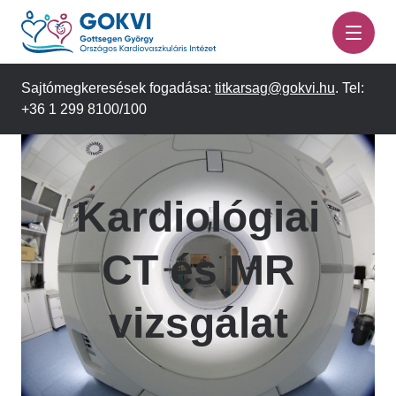
Ugrás
a
tartalomra
Sajtómegkeresések fogadása:
titkarsag@gokvi.hu
. Tel:
+36 1 299 8100/100
Kardiológiai
CT és MR
vizsgálat